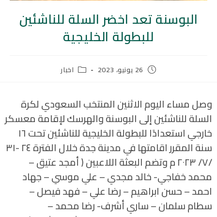
البوسنة تعد اخضر السلة للناشئين
للبطولة الخليجية
26 يونيو، 2023
اخبار
وصل مساء اليوم الاثنين المنتخب السعودي لكرة
السلة للناشئين إلى البوسنة والهرسك لإقامة معسكر
خارجي استعدادًا للبطولة الخليجية للناشئين تحت ١٦
سنة المقرر اقامتها في مدينة جدة خلال الفترة ٢٤ -٣١
/٧/ ٢٠٢٣ م وتضم البعثة اللاعبين ( أمجد عتيق –
محمد خفاجي- خالد مجدي – علي موسي – جهاد
احمد – حسن ابراهيم – رضا علي – فهد فيصل –
سطام سلمان – ساري أشرف- رضا محمد –