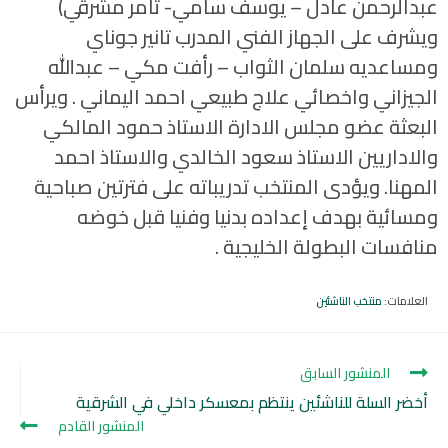
عبدالرحمن عادل – يوسف سامي- ثامر مشرقي)
ويشرف على الجهاز الفني المدرب تانير جوناي
ومساعديه سلمان الثواب – رأفت مكي – عبدالله
الجيزاني واخصائي علاج طبيعي احمد اليماني . ويرأس
البعثة عضو مجلس الادارة الاستاذ حمود المالكي
والاداريين الاستاذ سعود الخالدي والاستاذ احمد
المهنا. ويؤدى المنتخب تدريباته على فترتين صباحية
ومسائية بهدف إعداده بدنيا وفنيا قبل خوضه
منافسات البطولة الخليجية .
العلامات
:
منتخب الناشئين
المنشور السابق
أخضر السلة للناشئين ينتظم بمعسكر داخلي في الشرقية
المنشور القادم