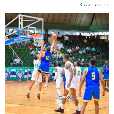
قد يعجبك ايضا