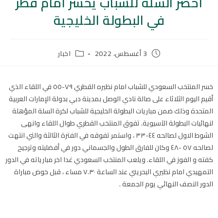
اخضر السلة للشباب يخسر امام قطر
في البطولة الخليجية
3 أغسطس، 2022
اخبار
خسر المنتخب السعودي للشباب امام نظيره القطري ٧٩-٥٥ في اللقاء الذي
أقيم اليوم الثلاثاء على صالة نادي الوصل بمدينة دبي بدولة الإمارات العربية
المتحدة وذلك ضمن مباريات البطولة الخليجية للشباب لكرة السلة المؤهلة
لنهائيات البطولة الآسيوية. تفوق المنتخب القطري طوال اللقاء وانهى
الشوط الاول لصالحه ٤٤-٣٣ ، واستمر تفوقه في الفترة الثالثة والتي انتهت
لصالحه ٥٧ -٤٨ وكان للفارق الطول والجسماني دور في أفضليته وترجيح
كفته و الفوز في اللقاء. ويلعب المنتخب السعودي غدا اخر مبارياته في الدور
التمهيدي امام نظيري البحريني عند الساعة ٧.٣٠ مساء ، قبل خوض مباراة
الدور النصف النهائي يوم الجمعة .